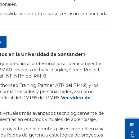
ionales.
convalidación en otros países es asumido por cada
a
ctos en la Universidad de Santander?
ue prepara al profesional para liderar proyectos
PMA®, marcos de trabajo ágiles, Green Project
ial INFINITY del PMI®.
uthorized Training Partner ATP del PMI®) y los
 contramarcados y personalizados, así como
ón oficial del PMP® del PMI®.
Ver video de
s virtuales más avanzados tecnológicamente de
strías en entornos virtuales de aprendizaje.
e proyectos de diferentes países como Alemania,
los líderes de gerencia estratégica de proyectos