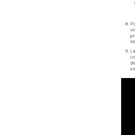
Po
vi
pr
Mi
La
co
de
in