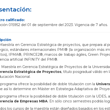
sentación:
ro calificado:
ción 015952 del 01 de septiembre del 2023. Vigencia de 7 años.
ipción
Maestría en Gerencia Estratégica de proyectos, que prepara al p
égico, estándares internacionales PMI® (la organización más i
tos), IPMA®, PRINCE2®, marcos de trabajo ágiles, Green Projec
gencia artificial INFINITY del PMI®.
 Maestría en Gerencia Estratégica de Proyectos de la Universida
erencia Estratégica de Proyectos
, título posgradual válido en
ucación Nacional.
 programa ofrece la posibilidad de doble titulación con la
Univers
e así lo determine en Máster en Estrategia Adaptativa de Proye
 programa ofrece la posibilidad de doble titulación con la UDES, 
erencia de Empresas MBA
. En sólo cinco semestres podrás logr
dos los cursos de la maestría están diseñados basados en los es