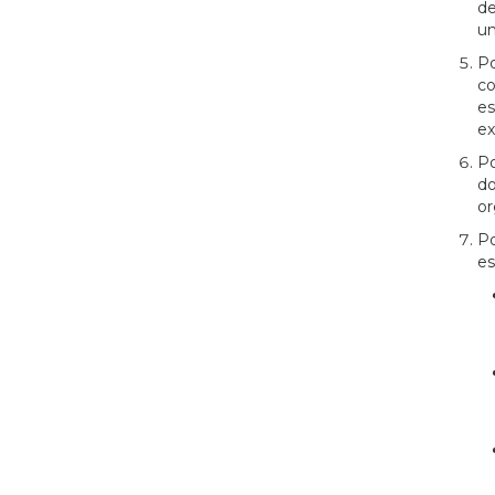
de
un
Po
co
es
ex
Po
do
or
Po
es