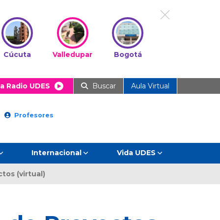
Cúcuta
Valledupar
Bogotá
a Radio UDES
Buscar
Aula Virtual
Profesores
Internacional
Vida UDES
os (virtual)