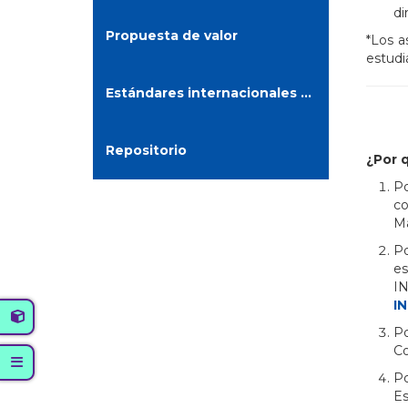
di
Propuesta de valor
*Los a
estudi
Estándares internacionales personalizados
Repositorio
¿Por 
Po
co
Ma
Po
es
IN
IN
Po
Co
Po
Es