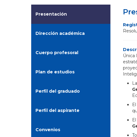
Pre
Presentación
Regist
Resolu
Dirección académica
Descr
Cuerpo profesoral
Única 
estrat
proyec
Plan de estudios
Inteli
La
G
Perfil del graduado
Ed
El
Perfil del aspirante
qu
El
G
Convenios
To