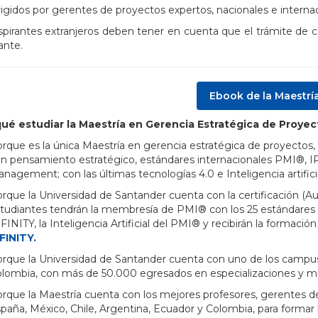
rigidos por gerentes de proyectos expertos, nacionales e internac
spirantes extranjeros deben tener en cuenta que el trámite de 
ante.
Ebook de la Maestrí
qué estudiar la Maestría en Gerencia Estratégica de Proye
rque es la única Maestría en gerencia estratégica de proyectos, q
n pensamiento estratégico, estándares internacionales PMI®, I
nagement; con las últimas tecnologías 4.0 e Inteligencia artific
rque la Universidad de Santander cuenta con la certificación (A
tudiantes tendrán la membresía de PMI® con los 25 estándares
FINITY, la Inteligencia Artificial del PMI® y recibirán la formaci
FINITY.
rque la Universidad de Santander cuenta con uno de los campu
lombia, con más de 50.000 egresados en especializaciones y mae
rque la Maestría cuenta con los mejores profesores, gerentes d
paña, México, Chile, Argentina, Ecuador y Colombia, para formar 