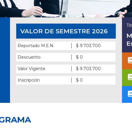
Tí
VALOR DE SEMESTRE 2026
M
E
Reportado M.E.N.
$ 9.703.700
Descuento
$ 0
Valor Vigente
$ 9.703.700
Inscripción
$ 0
OGRAMA