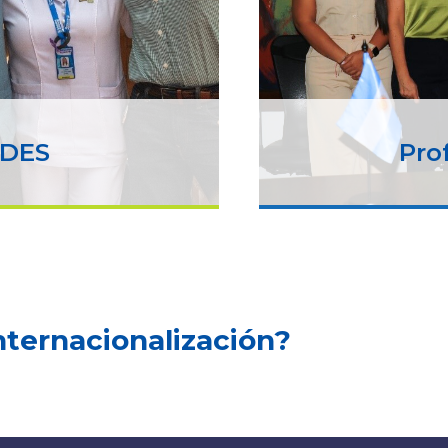
UDES
Pro
nternacionalización?