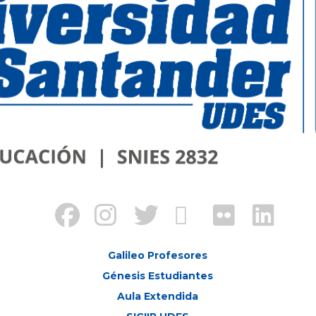
Galileo Profesores
Génesis Estudiantes
Aula Extendida