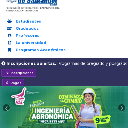
PERSONERÍA JURÍDICA 810 DE 12/03/96 | VIGILADA
MINIEDUCACIÓN | SNIES 2832
Estudiantes
Graduados
Profesores
La universidad
Programas Académicos
Inscripciones abiertas.
Programas de
pregrado y posgrado
Inscripciones
Pagos
‹
›