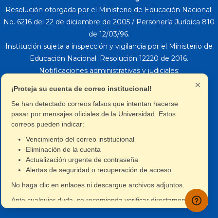
Resolución otorgada por el Ministerio de Educación Nacional:
No. 6216 del 22 de diciembre de 2005 / Personería Jurídica 810
de 12/03/96.
Institución sujeta a inspección y vigilancia por el Ministerio de
Educación Nacional. Resolución 12220 de 2016.
Notificaciones administrativas y judiciales:
×
¡Proteja su cuenta de correo institucional!
Se han detectado correos falsos que intentan hacerse
pasar por mensajes oficiales de la Universidad. Estos
correos pueden indicar:
INICIO
Vencimiento del correo institucional
Eliminación de la cuenta
TERMINOS Y CONDICIONES
Actualización urgente de contraseña
Alertas de seguridad o recuperación de acceso.
DIRECTORIO TELEFONICO
No haga clic en enlaces ni descargue archivos adjuntos.
Ante cualquier duda, se recomienda verificar directamente
Copyright © 2021 - Todos los derechos reservados
con los canales oficiales de la institución.