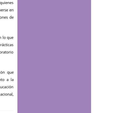
 quienes
nerse en
Comunicaciones
iones de
Valledupar declara sus
primeros árboles
patrimoniales gracias a
una iniciativa
n lo que
impulsada desde la
rácticas
UDES
oratorio
Educación continua
UDES reunió expertos
internacionales para
ión que
analizar el impacto de
nto a la
la obesidad y las
ducación
enfermedades
acional,
cardiometabólicas