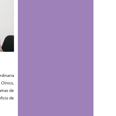
Programa Delfín: un
encuentro que inspira a
cruzar fronteras
Comunicaciones
La UDES fortalece la
preparación de futuros
Bacteriólogos con
seminario orientado a
la inmersión laboral
rdinaria
Comunicaciones
Clínico,
La UDES lanza en
Valledupar programa
ramas de
de Ingeniería
ficio de
Agronómica y tres
nuevos programas
tecnológicos