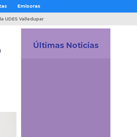
tas
Emisoras
 la UDES Valledupar
o
Últimas Noticias
Investigación
Revistas Cuidarte,
Innovaciencia y AiBi
fueron categorizadas
en Convocatoria
Publindex 2026
Comunicaciones
La UDES abrió sus
puertas al talento
investigativo del