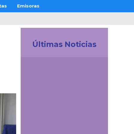
tas
Emisoras
Últimas Noticias
Investigación
Revistas Cuidarte,
Innovaciencia y AiBi
fueron categorizadas
en Convocatoria
Publindex 2026
Comunicaciones
El talento formado en
Comunicación Social y
Periodismo de la UDES