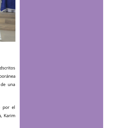
comienza a escribir
nuevas historias en el
Cesar
Comunicaciones
Estudiantes de
Fisioterapia se preparan
para sus prácticas
profesionales con
jornada de inducción y
dscritos
reinducción
mporánea
s de una
Comunicaciones
La UDES abrió sus
puertas al talento
o por el
investigativo del
á, Karim
Programa Delfín: un
encuentro que inspira a