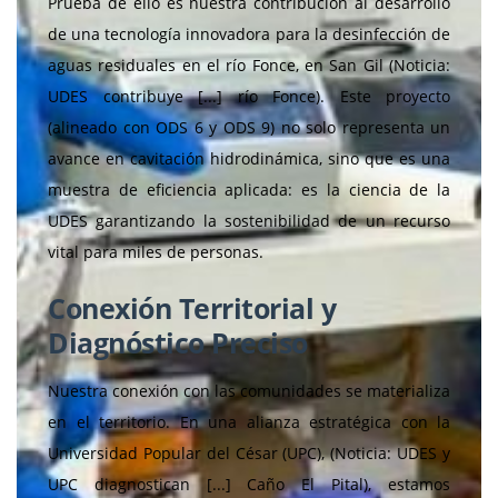
Prueba de ello es nuestra contribución al desarrollo
de una tecnología innovadora para la desinfección de
aguas residuales en el río Fonce, en San Gil (Noticia:
UDES contribuye [...] río Fonce). Este proyecto
(alineado con ODS 6 y ODS 9) no solo representa un
avance en cavitación hidrodinámica, sino que es una
muestra de eficiencia aplicada: es la ciencia de la
UDES garantizando la sostenibilidad de un recurso
vital para miles de personas.
Conexión Territorial y
Diagnóstico Preciso
Nuestra conexión con las comunidades se materializa
en el territorio. En una alianza estratégica con la
Universidad Popular del César (UPC), (Noticia: UDES y
UPC diagnostican [...] Caño El Pital), estamos