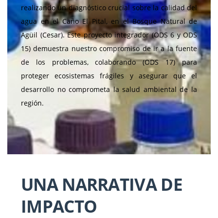
realizando un diagnóstico crucial sobre la calidad del
agua en el Caño El Pital, en el Bosque Natural de
Agüil (Cesar). Este proyecto integrador (ODS 6 y ODS
15) demuestra nuestro compromiso de ir a la fuente
de los problemas, colaborando (ODS 17) para
proteger ecosistemas frágiles y asegurar que el
desarrollo no comprometa la salud ambiental de la
región.
UNA NARRATIVA DE
IMPACTO