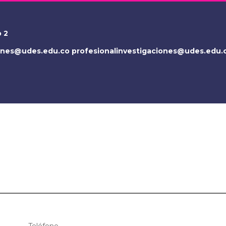
o 2
iones@udes.edu.co
profesionalinvestigaciones@udes.edu.