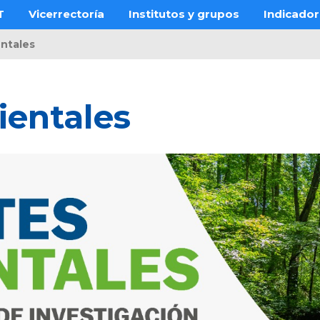
T
Vicerrectoría
Institutos y grupos
Indicado
ntales
ientales