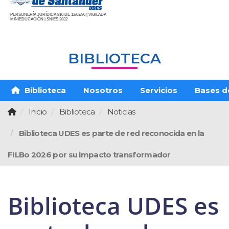
PERSONERÍA JURÍDICA 810 DE 12/03/96 | VIGILADA
MINIEDUCACIÓN | SNIES 2832
BIBLIOTECA
Biblioteca
Nosotros
Servicios
Bases d
Inicio
Biblioteca
Noticias
Biblioteca UDES es parte de red reconocida en la
FILBo 2026 por su impacto transformador
Biblioteca UDES es