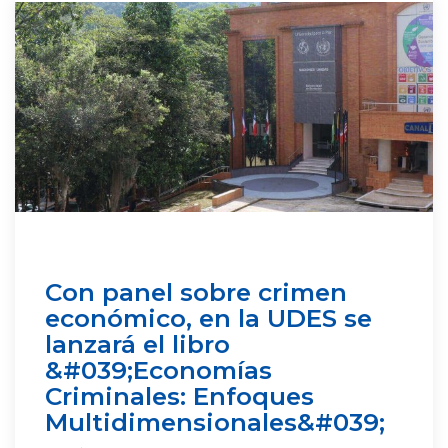
Con panel sobre crimen
económico, en la UDES se
lanzará el libro
&#039;Economías
Criminales: Enfoques
Multidimensionales&#039;