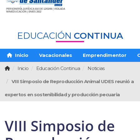
PERSONERÍA JURÍDICA 810 DE 12/03/96 | VIGILADA
MINIEDUCACIÓN | SNIES 2832
EDUCACIÓN
CONTINUA
Inicio
Vacacionales
Emprendimentor
O
Inicio
Educación Continua
Noticias
VIII Simposio de Reproducción Animal UDES reunió a
expertos en sostenibilidad y producción pecuaria
VIII Simposio de